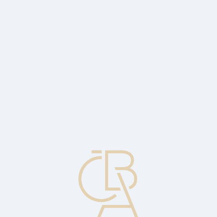
News
ČBA Monitor
CBA Educa Education
ABOUT CBA
Contact
For media
Calendar
cs
Detachable warrant
Warrants (guarantees) originally issued with bonds or other
securities, but which may be separated and traded independently of
another security.