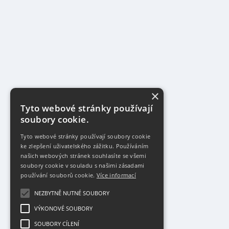
×
Tyto webové stránky používají
soubory cookie.
Tyto webové stránky používají soubory cookie
ke zlepšení uživatelského zážitku. Používáním
našich webových stránek souhlasíte se všemi
soubory cookie v souladu s našimi zásadami
používání souborů cookie.
Více informací
NEZBYTNĚ NUTNÉ SOUBORY
VÝKONOVÉ SOUBORY
SOUBORY CÍLENÍ