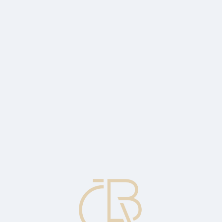
 zdrojem fondů pro společnosti, které nemají přístup k velkým insti