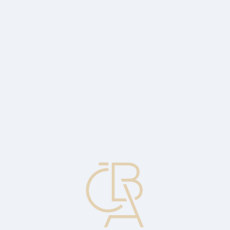
Zpravodajský servis
ČBA Monitor
ČBA Educa vzdělávání
O ČBA
Kontakt
Pro média
Kalendář
cs
Devalvace
Oficiální snížení hodnoty měny jedné země vzhledem k jedné či
více cizím měnám. Je-li například americký dolar devalvován vůči
české koruně, znamená to, že za jeden dolar lze nakoupit méně
korun než dříve.