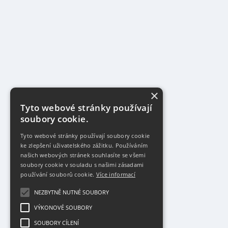
×
Tyto webové stránky používají
soubory cookie.
Tyto webové stránky používají soubory cookie
ke zlepšení uživatelského zážitku. Používáním
našich webových stránek souhlasíte se všemi
soubory cookie v souladu s našimi zásadami
používání souborů cookie.
Více informací
NEZBYTNĚ NUTNÉ SOUBORY
VÝKONOVÉ SOUBORY
SOUBORY CÍLENÍ