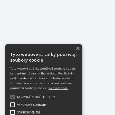
×
Tyto webové stránky používají
soubory cookie.
Tyto webové stránky používají soubory cookie
ke zlepšení uživatelského zážitku. Používáním
našich webových stránek souhlasíte se všemi
soubory cookie v souladu s našimi zásadami
používání souborů cookie.
Více informací
NEZBYTNĚ NUTNÉ SOUBORY
VÝKONOVÉ SOUBORY
SOUBORY CÍLENÍ