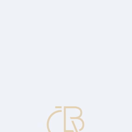
documents submitted under a documentary credit do not comply with the te
ocuments if the letter of credit applicant (buyer) does not agree to pay