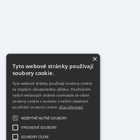
×
Tyto webové stránky používají
soubory cookie.
Tyto webové stránky používají soubory cookie
ke zlepšení uživatelského zážitku. Používáním
našich webových stránek souhlasíte se všemi
soubory cookie v souladu s našimi zásadami
používání souborů cookie.
Více informací
NEZBYTNĚ NUTNÉ SOUBORY
VÝKONOVÉ SOUBORY
SOUBORY CÍLENÍ