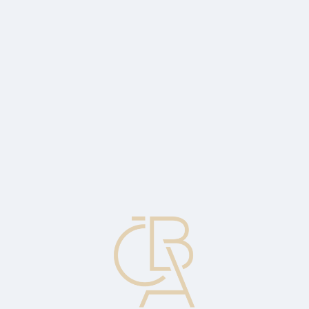
Zpravodajský servis
ČBA Monitor
ČBA Educa vzdělávání
O ČBA
Kontakt
Pro média
Kalendář
cs
Diskontovaný dluhopis
Dluhopis prodávaný za nižší než nominální cenu.