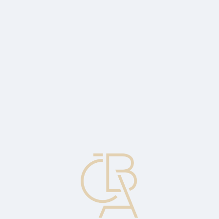
Zpravodajský servis
ČBA Monitor
ČBA Educa vzdělávání
O ČBA
Kontakt
Pro média
Kalendář
cs
Diskrepance, nesoulad, rozpor
V kontextu dokumentárního akreditivu: diskrepance vzniká, jestliže
dokumenty předložené podle dokumentárního akreditivu
neodpovídají podmínkám akreditivu; obecně: chyba, rozpor nebo
omyl v dokumentech. Banka odmítne platbu proti těmto
dokumentům, pokud žadatel o akreditiv (kupující) nesouhlasí s jeho
proplacením.