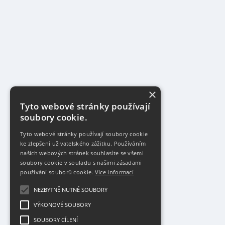
×
Tyto webové stránky používají
soubory cookie.
Tyto webové stránky používají soubory cookie
ke zlepšení uživatelského zážitku. Používáním
našich webových stránek souhlasíte se všemi
soubory cookie v souladu s našimi zásadami
používání souborů cookie.
Více informací
NEZBYTNĚ NUTNÉ SOUBORY
VÝKONOVÉ SOUBORY
SOUBORY CÍLENÍ