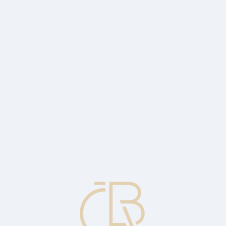
hovala vysokých zisků, do let budoucích, aby byla zachována minimální 