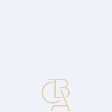
Zpravodajský servis
ČBA Monitor
ČBA Educa vzdělávání
O ČBA
Kontakt
Pro média
Kalendář
cs
Dividendy na akcii
Celková výše dividend vyplacených za posledních 12 měsíců,
dělená počtem vydaných kmenových akcií, tak jak to vykazuje
společnost.