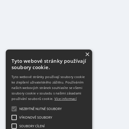
×
Tyto webové stránky používají
soubory cookie.
Tyto webové stránky používají soubory cookie
ke zlepšení uživatelského zážitku. Používáním
našich webových stránek souhlasíte se všemi
soubory cookie v souladu s našimi zásadami
používání souborů cookie.
Více informací
NEZBYTNĚ NUTNÉ SOUBORY
VÝKONOVÉ SOUBORY
SOUBORY CÍLENÍ