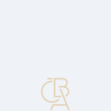
Zpravodajský servis
ČBA Monitor
ČBA Educa vzdělávání
O ČBA
Kontakt
Pro média
Kalendář
cs
Dočasná anuita
Roční platba na určitý počet let s okamžitým počátkem.