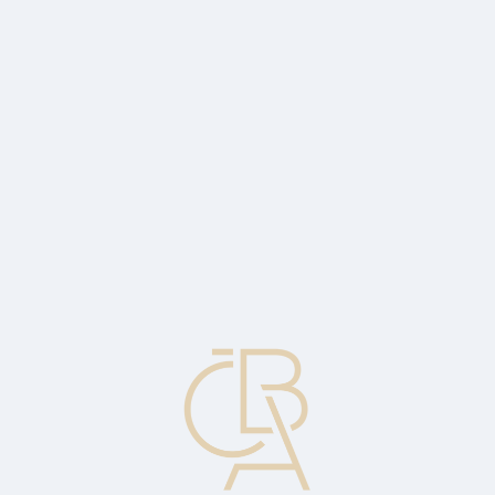
News
ČBA Monitor
CBA Educa Education
ABOUT CBA
Contact
For media
Calendar
cs
Documentary Credit
A commercial letter of credit where the bank pays the beneficiary,
which is usually the seller, against presentation of documents
specified in the terms of the letter of credit.