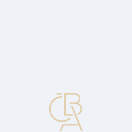
Zpravodajský servis
ČBA Monitor
ČBA Educa vzdělávání
O ČBA
Kontakt
Pro média
Kalendář
cs
Dodání proti placení
Používá se u dokumentárního inkasa, kdy banka přijme instrukci
nepředávat dokumenty umožňující nakládání se zbožím, dokud
nedojde k jeho zaplacení.