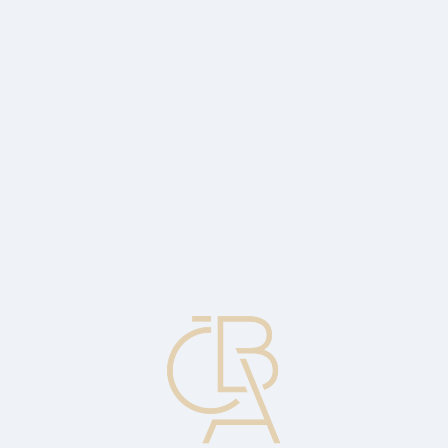
Zpravodajský servis
ČBA Monitor
ČBA Educa vzdělávání
O ČBA
Kontakt
Pro média
Kalendář
cs
Dodatkový kapitál, Tier 2
Dodatečné zdroje kapitálu, které mohou být použity při plnění 8%
požadavku na bankovní rozvahu. Tyto zdroje zahrnují přeceňovací
rezervy, obecné zajištění a podřízený dluh.