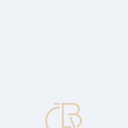
nebo koupi za předem stanovenou cenu, nebo cenou stanovenou podle