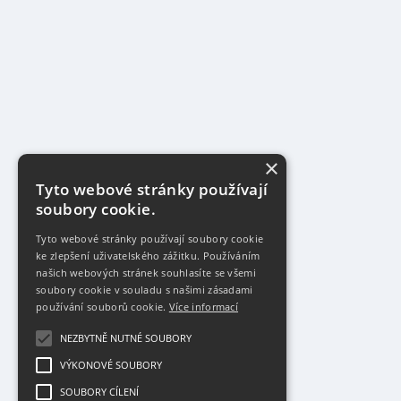
×
Tyto webové stránky používají
soubory cookie.
Tyto webové stránky používají soubory cookie
ke zlepšení uživatelského zážitku. Používáním
našich webových stránek souhlasíte se všemi
soubory cookie v souladu s našimi zásadami
používání souborů cookie.
Více informací
NEZBYTNĚ NUTNÉ SOUBORY
VÝKONOVÉ SOUBORY
SOUBORY CÍLENÍ