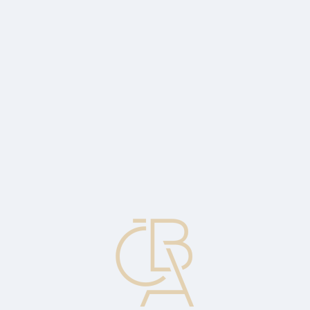
Zpravodajský servis
ČBA Monitor
ČBA Educa vzdělávání
O ČBA
Kontakt
Pro média
Kalendář
cs
Dokumentární směnka
Cizí nebo vlastní směnka, ke které je připojen jeden nebo více
obchodních dokumentů. Podle Jednotných pravidel inkasa se
dokumentární směnka řadí mezi "finanční dokumenty", které jsou
definovány jako vlastní nebo cizí směnky, šeky, pokladniční
stvrzenky nebo další obdobné dokumenty používané k výplatě
peněz.