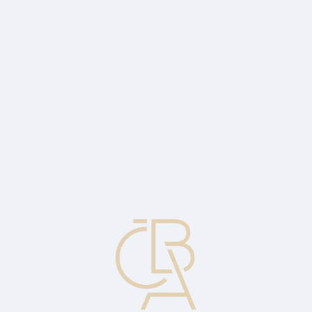
Zpravodajský servis
ČBA Monitor
ČBA Educa vzdělávání
O ČBA
Kontakt
Pro média
Kalendář
cs
Dosažitelný zůstatek
Zůstatek zdrojů dostupný na bankovním účtu. Zůstatek na účtu
snížený o částky rezervované např. na proplacení šeku.