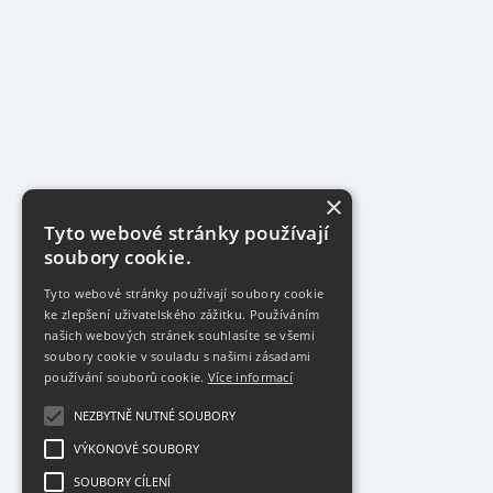
×
Tyto webové stránky používají
soubory cookie.
Tyto webové stránky používají soubory cookie
ke zlepšení uživatelského zážitku. Používáním
našich webových stránek souhlasíte se všemi
soubory cookie v souladu s našimi zásadami
používání souborů cookie.
Více informací
NEZBYTNĚ NUTNÉ SOUBORY
VÝKONOVÉ SOUBORY
SOUBORY CÍLENÍ