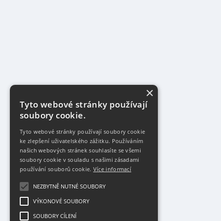
×
Tyto webové stránky používají
soubory cookie.
Tyto webové stránky používají soubory cookie
ke zlepšení uživatelského zážitku. Používáním
našich webových stránek souhlasíte se všemi
soubory cookie v souladu s našimi zásadami
používání souborů cookie.
Více informací
NEZBYTNĚ NUTNÉ SOUBORY
VÝKONOVÉ SOUBORY
SOUBORY CÍLENÍ