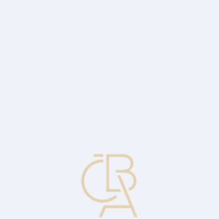
News
ČBA Monitor
CBA Educa Education
ABOUT CBA
Contact
For media
Calendar
cs
Due diligence
Detailed analysis and valuation of the company, its objectives,
management and the market by investment banks, development
investors, etc., together with other advisors during the bidding
process.