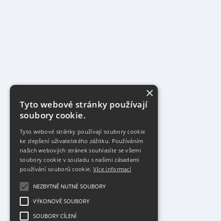
×
Tyto webové stránky používají
soubory cookie.
Tyto webové stránky používají soubory cookie
ke zlepšení uživatelského zážitku. Používáním
našich webových stránek souhlasíte se všemi
soubory cookie v souladu s našimi zásadami
používání souborů cookie.
Více informací
NEZBYTNĚ NUTNÉ SOUBORY
VÝKONOVÉ SOUBORY
SOUBORY CÍLENÍ