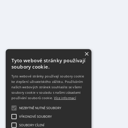
×
Tyto webové stránky používají
soubory cookie.
Tyto webové stránky používají soubory cookie
ke zlepšení uživatelského zážitku. Používáním
našich webových stránek souhlasíte se všemi
soubory cookie v souladu s našimi zásadami
používání souborů cookie.
Více informací
NEZBYTNĚ NUTNÉ SOUBORY
VÝKONOVÉ SOUBORY
SOUBORY CÍLENÍ