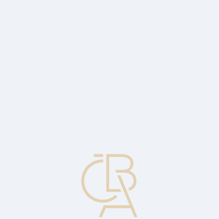
Zpravodajský servis
ČBA Monitor
ČBA Educa vzdělávání
O ČBA
Kontakt
Pro média
Kalendář
cs
Dvoustranné zúčtování
Často používáno v mezinárodním obchodě mezi rozvojovými
zeměmi. Obchodní a další platby jsou bilancovány a zúčtovány
jednou ročně prostřednictvím centrálních bank. Vypořádání se
většinou provádí ve volně směnitelných měnách.