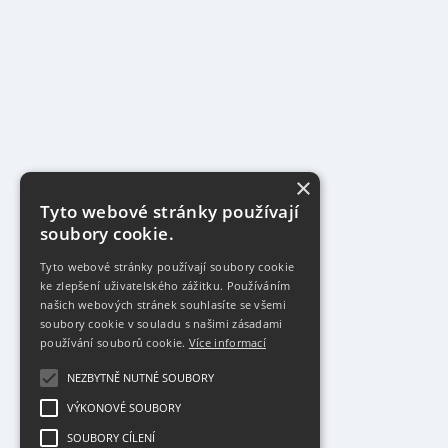
×
Tyto webové stránky používají
soubory cookie.
Tyto webové stránky používají soubory cookie
ke zlepšení uživatelského zážitku. Používáním
našich webových stránek souhlasíte se všemi
soubory cookie v souladu s našimi zásadami
používání souborů cookie.
Více informací
NEZBYTNĚ NUTNÉ SOUBORY
VÝKONOVÉ SOUBORY
SOUBORY CÍLENÍ