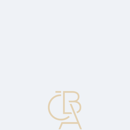
News
ČBA Monitor
CBA Educa Education
ABOUT CBA
Contact
For media
Calendar
cs
Electronic money (e-money)
The electronic storage of monetary value on a technical device used
as a pre-paid instrument for making payments to non-issuing
institutions without the need for bank accounts in the transaction.