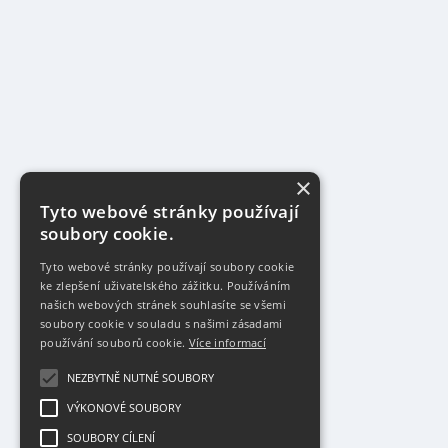
×
Tyto webové stránky používají
soubory cookie.
Tyto webové stránky používají soubory cookie
ke zlepšení uživatelského zážitku. Používáním
našich webových stránek souhlasíte se všemi
soubory cookie v souladu s našimi zásadami
používání souborů cookie.
Více informací
NEZBYTNĚ NUTNÉ SOUBORY
VÝKONOVÉ SOUBORY
SOUBORY CÍLENÍ