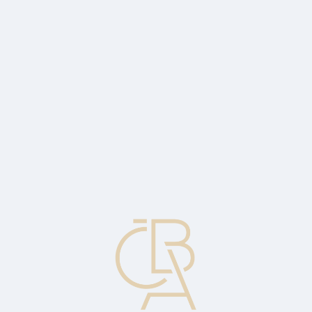
Zpravodajský servis
ČBA Monitor
ČBA Educa vzdělávání
O ČBA
Kontakt
Pro média
Kalendář
cs
Elektronický imprint
Přečtení a vytištění nebo zachycení údajů o kartě terminálem
čtoucím magnetický proužek nebo zařízením čtoucí čip.