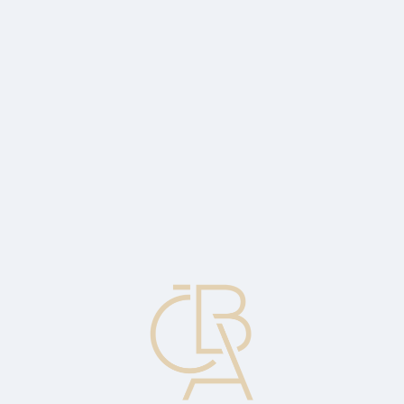
News
ČBA Monitor
CBA Educa Education
ABOUT CBA
Contact
For media
Calendar
cs
Embargo
A complete ban on the export of goods to or import of goods from a
particular country.