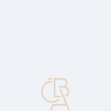
News
ČBA Monitor
CBA Educa Education
ABOUT CBA
Contact
For media
Calendar
cs
EMV
Technical specifications developed under the auspices of EMVCo
(Europay International, Mastercard International and VISA
International) to establish standards for processing debit and credit
transactions and to ensure global interoperability of the use of chip
technology in payments.