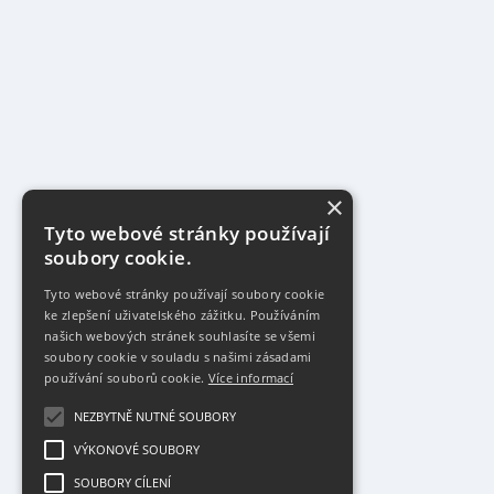
×
Tyto webové stránky používají
soubory cookie.
Tyto webové stránky používají soubory cookie
ke zlepšení uživatelského zážitku. Používáním
našich webových stránek souhlasíte se všemi
soubory cookie v souladu s našimi zásadami
používání souborů cookie.
Více informací
NEZBYTNĚ NUTNÉ SOUBORY
VÝKONOVÉ SOUBORY
SOUBORY CÍLENÍ