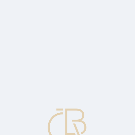
posuzování návratnosti svých investic především na cash flow plynoucí z 