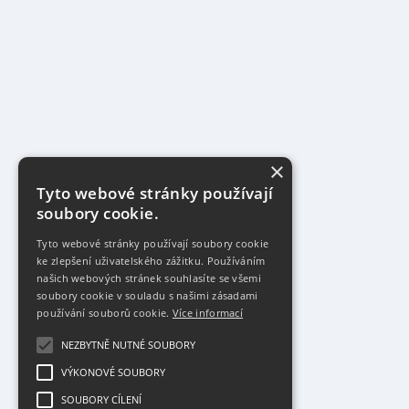
×
Tyto webové stránky používají
soubory cookie.
Tyto webové stránky používají soubory cookie
ke zlepšení uživatelského zážitku. Používáním
našich webových stránek souhlasíte se všemi
soubory cookie v souladu s našimi zásadami
používání souborů cookie.
Více informací
NEZBYTNĚ NUTNÉ SOUBORY
VÝKONOVÉ SOUBORY
SOUBORY CÍLENÍ