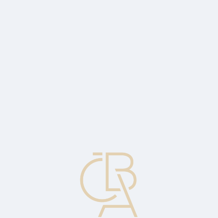
News
ČBA Monitor
CBA Educa Education
ABOUT CBA
Contact
For media
Calendar
cs
Fixed credit
A loan for which one of the conditions is that it should be repaid at a
certain date in the future. It is not uncommon for the interest rate to
be fixed.