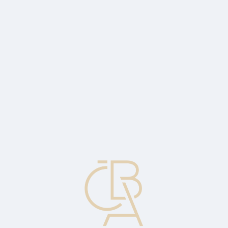
News
ČBA Monitor
CBA Educa Education
ABOUT CBA
Contact
For media
Calendar
cs
Flight to currency
Shifting capital resources to the safest available currency to protect
against losses during periods of volatility.