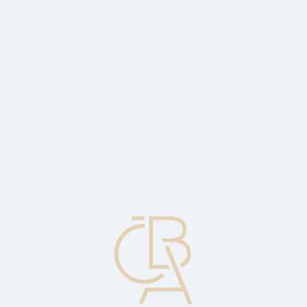
Zpravodajský servis
ČBA Monitor
ČBA Educa vzdělávání
O ČBA
Kontakt
Pro média
Kalendář
cs
Fluktuace, kolísání
1. Zvyšování a snižování hodnoty komodity. 2. Označuje pohyb
tržní ceny instrumentu během určitého období.