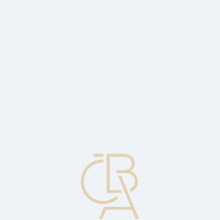
News
ČBA Monitor
CBA Educa Education
ABOUT CBA
Contact
For media
Calendar
cs
Foreign currency permission
Permission from the central bank, which must be obtained in a
situation where there are foreign exchange restrictions.