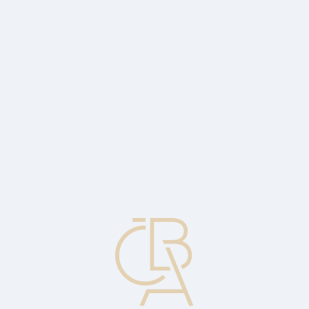
News
ČBA Monitor
CBA Educa Education
ABOUT CBA
Contact
For media
Calendar
cs
Forward exchange transaction
The purchase or sale of foreign currency at a currently fixed
exchange rate, but with payment and delivery at a future date.
Forward exchange, Forward foreign exchange contract, Forward
foreign exchange trade.