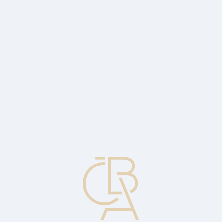
Zpravodajský servis
ČBA Monitor
ČBA Educa vzdělávání
O ČBA
Kontakt
Pro média
Kalendář
cs
Forwardová (termínová) sazba (kurz)
Cena, za niž je cizí měna nakoupena nebo prodána s dodáním a
placením k určitému dni v budoucnu. Forwardová transakce
umožňuje dovozcům a vývozcům, kteří budou provádět nebo
inkasovat platby v cizí měně, zajistit se proti riziku fluktuací
spotového kurzu.