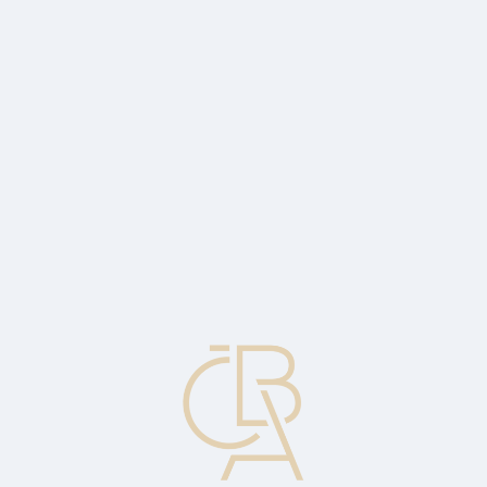
Zpravodajský servis
ČBA Monitor
ČBA Educa vzdělávání
O ČBA
Kontakt
Pro média
Kalendář
cs
Forwardový kontrakt
Kontrakt uzavřený mezi dvěma stranami, které souhlasí s budoucím
nákupem nebo prodejem určité komodity.