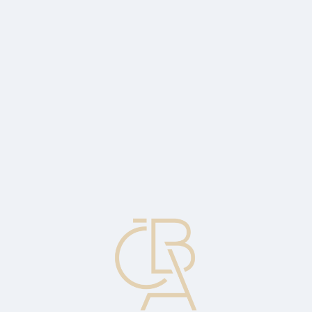
Zpravodajský servis
ČBA Monitor
ČBA Educa vzdělávání
O ČBA
Kontakt
Pro média
Kalendář
cs
FPT
Přepravné placeno do. Doložka Incoterms.