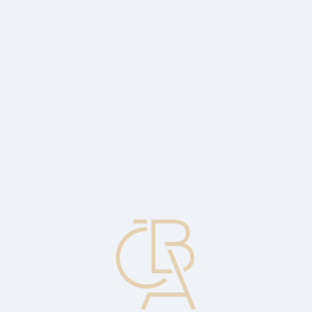
News
ČBA Monitor
CBA Educa Education
ABOUT CBA
Contact
For media
Calendar
cs
FRA
See Future Interest Rate Agreement.