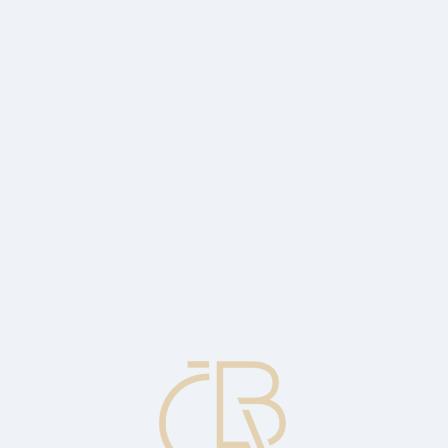
skytne druhému podnikateli (příjemci, provozovateli licence) právo pou
založené na hrubých tržbách).