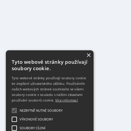
×
Tyto webové stránky používají
soubory cookie.
Tyto webové stránky používají soubory cookie
ke zlepšení uživatelského zážitku. Používáním
našich webových stránek souhlasíte se všemi
soubory cookie v souladu s našimi zásadami
používání souborů cookie.
Více informací
NEZBYTNĚ NUTNÉ SOUBORY
VÝKONOVÉ SOUBORY
SOUBORY CÍLENÍ