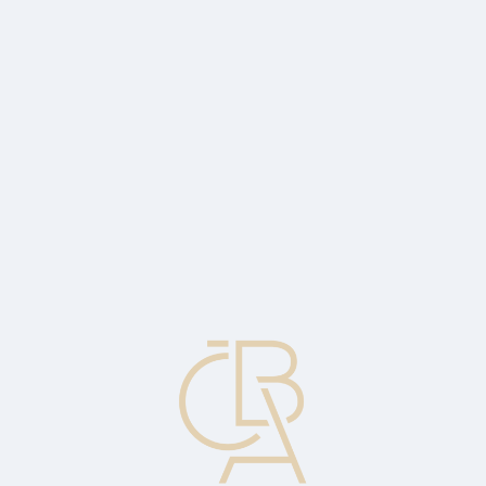
News
ČBA Monitor
CBA Educa Education
ABOUT CBA
Contact
For media
Calendar
cs
Fund performance
It is usually expressed as a percentage and reflects the appreciation
of the fund's assets over the relevant time period. The past
performance of a fund may be a guide to the investor but does not
guarantee the same performance in future periods.