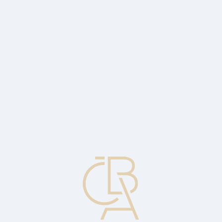
Zpravodajský servis
ČBA Monitor
ČBA Educa vzdělávání
O ČBA
Kontakt
Pro média
Kalendář
cs
Futures kontrakt
Kontrakt obchodovaný na burze s dodáním v určený den v
budoucnu. Kontrakty se obvykle nakupují nebo prodávají před
datem dodání.