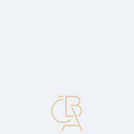
News
ČBA Monitor
CBA Educa Education
ABOUT CBA
Contact
For media
Calendar
cs
Grey market
Trade through unofficial and unregulated but still legal means. An
unofficial market for shares and other securities that may be
established before an issue is issued.