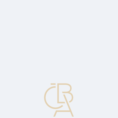
News
ČBA Monitor
CBA Educa Education
ABOUT CBA
Contact
For media
Calendar
cs
Gross domestic product
The total value of goods and services produced by a country during
a year, which includes consumption, government purchases,
investment and exports minus imports.