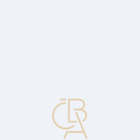
News
ČBA Monitor
CBA Educa Education
ABOUT CBA
Contact
For media
Calendar
cs
Hedge fund
An investment company whose offering memorandum allows it to
take both long and short positions, execute speculative trades, trade
derivatives, and conduct business in many markets.