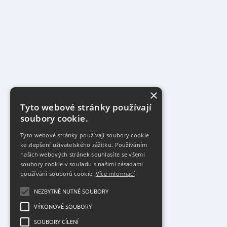
×
Tyto webové stránky používají
soubory cookie.
Tyto webové stránky používají soubory cookie
ke zlepšení uživatelského zážitku. Používáním
našich webových stránek souhlasíte se všemi
soubory cookie v souladu s našimi zásadami
používání souborů cookie.
Více informací
NEZBYTNĚ NUTNÉ SOUBORY
VÝKONOVÉ SOUBORY
SOUBORY CÍLENÍ