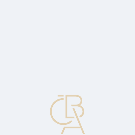
Zpravodajský servis
ČBA Monitor
ČBA Educa vzdělávání
O ČBA
Kontakt
Pro média
Kalendář
cs
Historická (pořizovací) cena
Účetní princip vyžadující, aby veškeré položky v účetních výkazech
byly oceněny v původních nebo akvizičních nákladech.