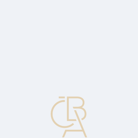
Zpravodajský servis
ČBA Monitor
ČBA Educa vzdělávání
O ČBA
Kontakt
Pro média
Kalendář
cs
Historie (vývoj, výsledky) fondu
Odráží výsledky investování fondu.